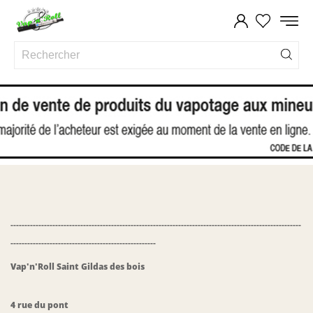
ACCUEIL
LES VAPOTERIES
--------------------------------------------------------------------------------------------------------
----------------------------------------------------
Vap'n'Roll
Saint Gildas des bois
4 rue du pont