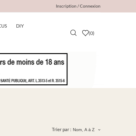
Inscription / Connexion
CUS
DIY
(
0
)
Trier par :
Nom, A à Z
keyboard_arrow_down