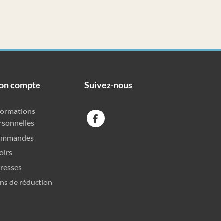
on compte
Suivez-nous
formations
rsonnelles
ommandes
oirs
resses
ns de réduction