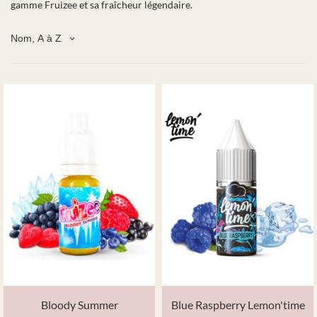
gamme Fruizee et sa fraîcheur légendaire.
Nom, A à Z
keyboard_arrow_down
Bloody Summer
Blue Raspberry Lemon'time