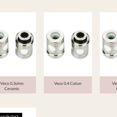
Veco 0.3ohm
Veco 0.4 Coton
Ve
Ceramic
re de stock