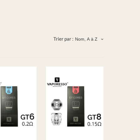
Trier par :
Nom, A à Z
keyboard_arrow_down