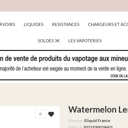
RVOIRS
LIQUIDES
RESISTANCES
CHARGEURS ET AC
SOLDES 3€
LES VAPOTERIES
ACCUEIL
LIQUIDES
WATERMELON LEMON'TIME
Watermelon L
favorite
0
Marque:
Eliquid France
EAN13:
2023100029601