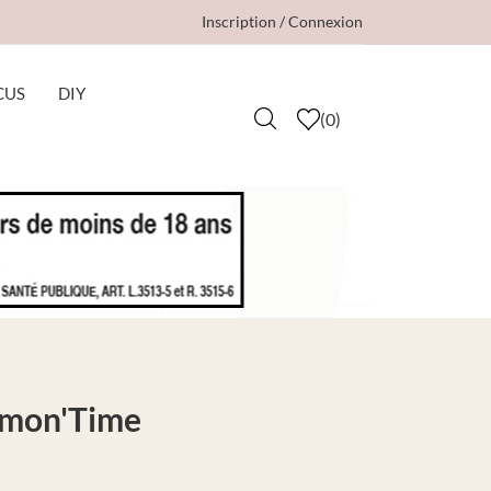
Inscription / Connexion
CUS
DIY
(
0
)
emon'Time