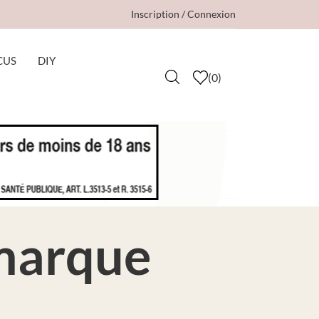
Inscription / Connexion
CUS
DIY
(
0
)
 marque