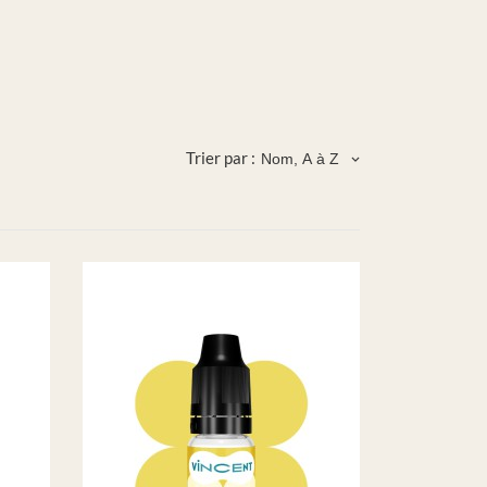
Trier par :
Nom, A à Z
keyboard_arrow_down