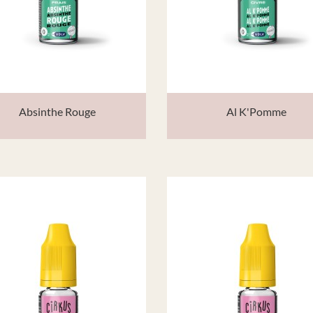
Absinthe Rouge
Al K'Pomme