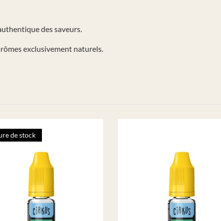
n authentique des saveurs.
 arômes exclusivement naturels.
re de stock