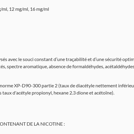
g/ml, 12 mg/ml, 16 mg/ml
és avec le souci constant d’une traçabilité et d’une sécurité opti
etés, spectre aromatique, absence de formaldéhydes, acétaldéhydes
 norme XP-D90-300 partie 2 (taux de diacétyle nettement inférieur
 taux d'acétyle propionyl, hexane 2.3 dione et acétoïne).
ONTENANT DE LA NICOTINE :