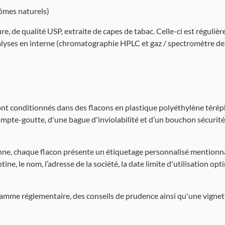
rômes naturels)
re, de qualité USP, extraite de capes de tabac. Celle-ci est réguli
lyses en interne (chromatographie HPLC et gaz / spectromètre de
nt conditionnés dans des flacons en plastique polyéthylène téréph
pte-goutte, d'une bague d'inviolabilité et d’un bouchon sécurité
e, chaque flacon présente un étiquetage personnalisé mentionnant
ine, le nom, l’adresse de la société, la date limite d'utilisation opt
gramme réglementaire, des conseils de prudence ainsi qu'une vignet