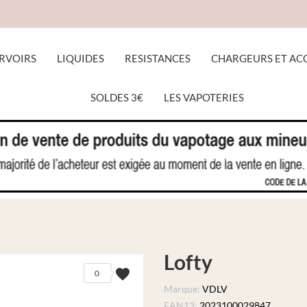
RVOIRS
LIQUIDES
RESISTANCES
CHARGEURS ET AC
SOLDES 3€
LES VAPOTERIES
ACCUEIL
LIQUIDES
LOFTY
Lofty
favorite
0
Marque:
VDLV
EAN13:
2023100029847