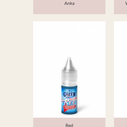
Anka
Red