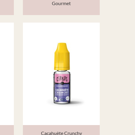
Gourmet
Cacahuète Crunchy