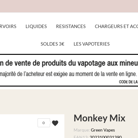
RVOIRS
LIQUIDES
RESISTANCES
CHARGEURS ET AC
SOLDES 3€
LES VAPOTERIES
ACCUEIL
LIQUIDES
MONKEY MIX
Monkey Mix
favorite
0
Marque:
Green Vapes
EAN13:
2023100031390