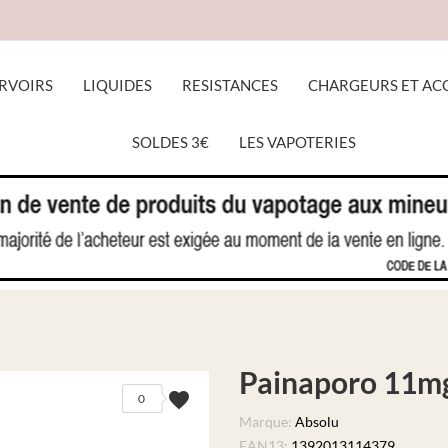
RVOIRS
LIQUIDES
RESISTANCES
CHARGEURS ET AC
SOLDES 3€
LES VAPOTERIES
ACCUEIL
LIQUIDES
PAINAPORO 11MG
Painaporo 11m
favorite
0
Marque:
Absolu
EAN13:
1392013114379