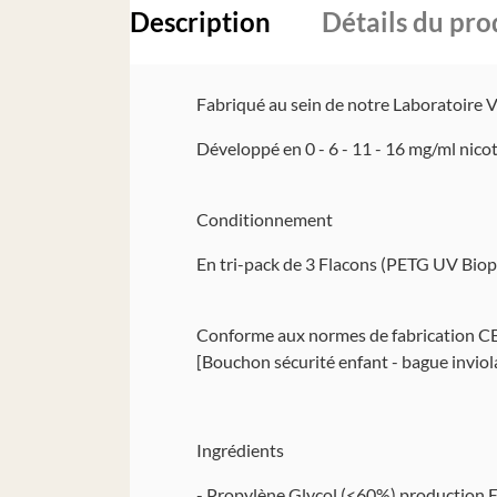
Description
Détails du pro
Fabriqué au sein de notre Laboratoir
Développé en 0 - 6 - 11 - 16 mg/ml nico
Conditionnement
En tri-pack de 3 Flacons (PETG UV Bio
Conforme aux normes de fabrication C
[Bouchon s
écurité enfant - bague inviol
Ingr
édients
- Propyl
ène Glycol (<60%) production E