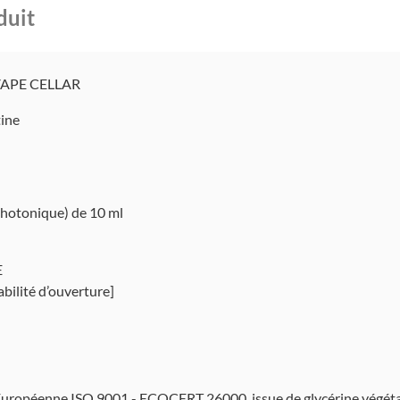
duit
e VAPE CELLAR
tine
photonique) de 10 ml
E
abilité d’ouverture]
uropéenne ISO 9001 - ECOCERT 26000, issue de glycérine végétal